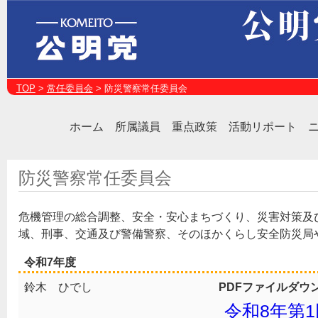
TOP
>
常任委員会
> 防災警察常任委員会
ホーム
所属議員
重点政策
活動リポート
防災警察常任委員会
危機管理の総合調整、安全・安心まちづくり、災害対策及
域、刑事、交通及び警備警察、そのほかくらし安全防災局
令和7年度
鈴木 ひでし
PDFファイルダウ
令和8年第