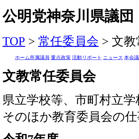
公明党神奈川県議団
TOP
>
常任委員会
> 文
ホーム
所属議員
重点政策
活動リポート
ニュース
本会議
文教常任委員会
県立学校等、市町村立学
そのほか教育委員会の仕