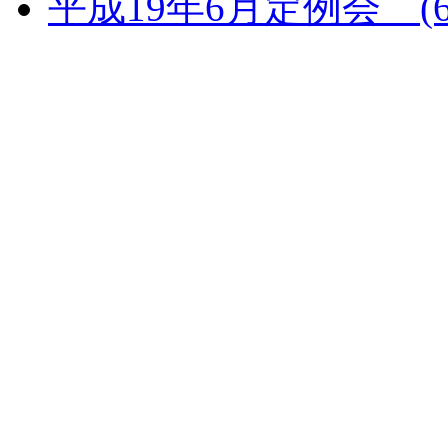
平成19年6月定例会 (6