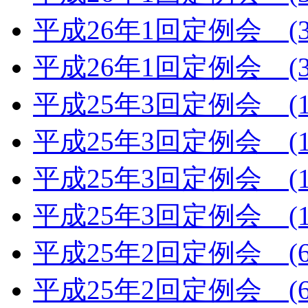
平成26年1回定例会 (3
平成26年1回定例会 (3
平成25年3回定例会 (1
平成25年3回定例会 (1
平成25年3回定例会 (1
平成25年3回定例会 (1
平成25年2回定例会 (6
平成25年2回定例会 (6