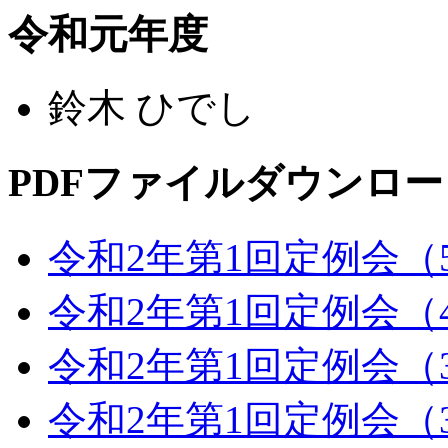
令和元年度
鈴木 ひでし
PDFファイルダウンロー
令和2年第1回定例会（
令和2年第1回定例会（
令和2年第1回定例会（
令和2年第1回定例会（