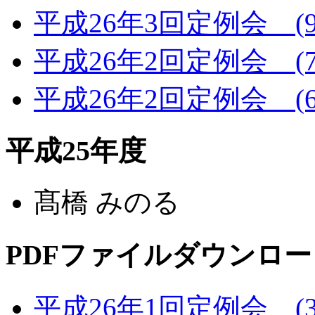
平成26年3回定例会 (9
平成26年2回定例会 (7
平成26年2回定例会 (6
平成25年度
髙橋 みのる
PDFファイルダウンロー
平成26年1回定例会 (3