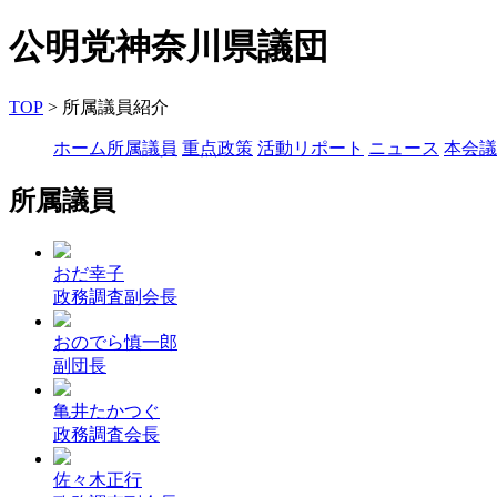
公明党神奈川県議団
TOP
> 所属議員紹介
ホーム
所属議員
重点政策
活動リポート
ニュース
本会議
所属議員
おだ幸子
政務調査副会長
おのでら慎一郎
副団長
亀井たかつぐ
政務調査会長
佐々木正行