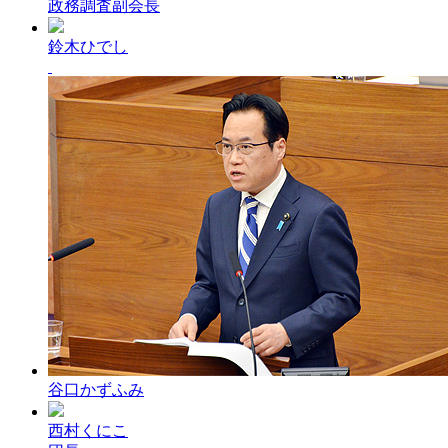
政務調査副会長
鈴木ひでし
谷口かずふみ
西村くにこ